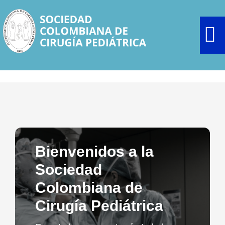
Saltar
al
contenido
To
Na
Reglamento Trabajos Libres XXVII CONGRESO SCCP
La Sociedad
Recursos
Bienvenidos a la
Sociedad
Ser miembro
Colombiana de
Cirugía Pediátrica
Eventos